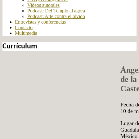
Videos autorales
Podcast: Del Templo al ágora
Podcast: Arte contra el olvido
Entrevistas y conferencias
Contacto
Multimedia
Currículum
Ánge
de la
Caste
Fecha d
10 de m
Lugar d
Guadalaj
México