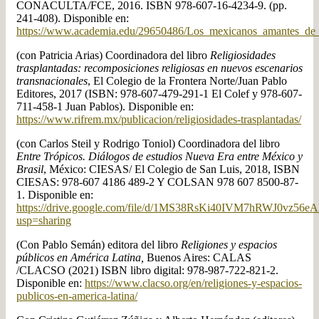
CONACULTA/FCE, 2016. ISBN 978-607-16-4234-9. (pp.
241-408). Disponible en:
https://www.academia.edu/29650486/Los_mexicanos_amantes_de_la
(con Patricia Arias) Coordinadora del libro
Religiosidades
trasplantadas: recomposiciones religiosas en nuevos escenarios
transnacionales
, El Colegio de la Frontera Norte/Juan Pablo
Editores, 2017 (ISBN: 978-607-479-291-1 El Colef y 978-607-
711-458-1 Juan Pablos). Disponible en:
https://www.rifrem.mx/publicacion/religiosidades-trasplantadas/
(con Carlos Steil y Rodrigo Toniol) Coordinadora del libro
Entre Trópicos. Diálogos de estudios Nueva Era entre México y
Brasil
, México: CIESAS/ El Colegio de San Luis, 2018, ISBN
CIESAS: 978-607 4186 489-2 Y COLSAN 978 607 8500-87-
1. Disponible en:
https://drive.google.com/file/d/1MS38RsKi40IVM7hRWJ0vz56e
usp=sharing
(Con Pablo Semán) editora del libro
Religiones y espacios
públicos en América Latina,
Buenos Aires: CALAS
/CLACSO (2021) ISBN libro digital: 978-987-722-821-2.
Disponible en:
https://www.clacso.org/en/religiones-y-espacios-
publicos-en-america-latina/