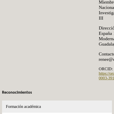
Miembro
Naciona
Investig
III
Direcció
España 
Moderna
Guadalaj
Contact
renee@c
ORCID:
https://o
0003-39
Reconocimientos
Formación académica