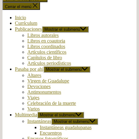
Cerrar el menú
Inicio
Currículum
Publicaciones
Mostrar el submenú
Libros autorales
Libros en coautoria
Libros coordinados
Artículos científicos
Capítulos de libro
Artículos periodísticos
Pasaba por ahí
Mostrar el submenú
Altares
Virgen de Guadalupe
Devociones
Antimonumentos
Viajes
Celebración de la muerte
Varios
Multimedia
Mostrar el submenú
Instantáneas
Mostrar el submenú
Instantáneas guadalupanas
Encuentros
Ensayos fotográficos