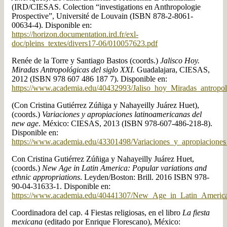
(IRD/CIESAS. Colection “investigations en Anthropologie
Prospective”, Université de Louvain (ISBN 878-2-8061-
00634-4). Disponible en:
https://horizon.documentation.ird.fr/exl-
doc/pleins_textes/divers17-06/010057623.pdf
Renée de la Torre y Santiago Bastos (coords.)
Jalisco Hoy.
Miradas Antropológicas del siglo XXI.
Guadalajara, CIESAS,
2012 (ISBN 978 607 486 187 7). Disponible en:
https://www.academia.edu/40432993/Jaliso_hoy_Miradas_antro
(Con Cristina Gutiérrez Zúñiga y Nahayeilly Juárez Huet),
(coords.)
Variaciones y apropiaciones latinoamericanas del
new age
. México: CIESAS, 2013 (ISBN 978-607-486-218-8).
Disponible en:
https://www.academia.edu/43301498/Variaciones_y_apropiacione
Con Cristina Gutiérrez Zúñiga y Nahayeilly Juárez Huet,
(coords.)
New Age in Latin America: Popular variations and
ethnic appropriations
. Leyden/Boston: Brill. 2016 ISBN 978-
90-04-31633-1. Disponible en:
https://www.academia.edu/40441307/New_Age_in_Latin_Americ
Coordinadora del cap. 4 Fiestas religiosas, en el libro
La fiesta
mexicana
(editado por Enrique Florescano), México: