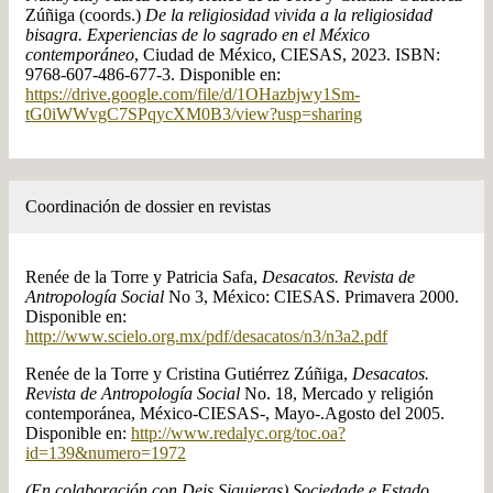
Zúñiga (coords.)
De la religiosidad vivida a la religiosidad
bisagra. Experiencias de lo sagrado en el México
contemporáneo
, Ciudad de México, CIESAS, 2023. ISBN:
9768-607-486-677-3‌. Disponible en:
https://drive.google.com/file/d/1OHazbjwy1Sm-
tG0iWWvgC7SPqycXM0B3/view?usp=sharing
Coordinación de dossier en revistas
Renée de la Torre y Patricia Safa,
Desacatos. Revista de
Antropología Social
No 3, México: CIESAS. Primavera 2000.
Disponible en:
http://www.scielo.org.mx/pdf/desacatos/n3/n3a2.pdf
Renée de la Torre y Cristina Gutiérrez Zúñiga,
Desacatos.
Revista de Antropología Social
No. 18, Mercado y religión
contemporánea, México-CIESAS-, Mayo-.Agosto del 2005.
Disponible en:
http://www.redalyc.org/toc.oa?
id=139&numero=1972
(En colaboración con Deis Siquieras) Sociedade e Estado.