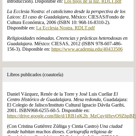
introducción). Disponible en:
Los hijos de la luz. RDLT.pdf
La Ecclesia Nostra: el catolicismo desde la perspectiva de los
Laicos: El caso de Guadalajara
, México: CIESAS/Fondo de
Cultura Económica, 2006 (ISBN 10: 968-16-8310-2).
Disponible en:
La Ecclesia Nostra. RDLT.pdf
Religiosidades nómadas. Creencias y prácticas heterodoxas en
Guadalajara
. México: CIESAS, 2012 (ISBN 978-607-486-
156-3). Disponible en:
https://www.academia.edu/40433506
Libros publicados (coautoría)
Daniel Vázquez, Renée de la Torre y José Luis Cuellar
El
Centro Histórico de Guadalajara. Mesa redonda
, Guadalajara:
El Colegio de Jalisco/Instituto Cultural Ignacio Dávila Garibi,
2001. ISBN968-6255-60-5. Disponible en:
https://drive.google.com/file/d/1RB1gK2h_MzCqvjiHevO9ZhpB
(Con Cristina Gutiérrez Zúñiga y Cintia Castro)
Una ciudad
donde habitan muchos dioses. Cartografía religiosa de