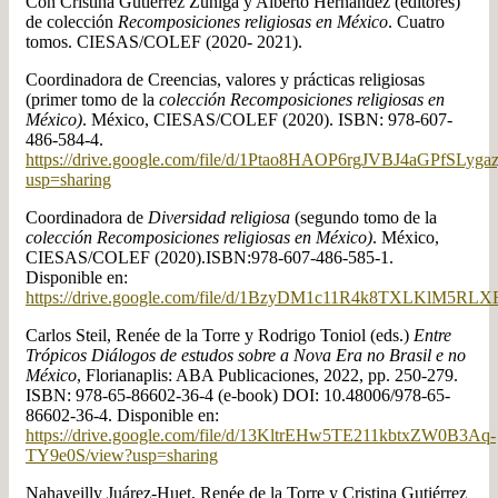
Con Cristina Gutiérrez Zúñiga y Alberto Hernández (editores)
de colección
Recomposiciones religiosas en México
. Cuatro
tomos. CIESAS/COLEF (2020- 2021).
Coordinadora de
Creencias, valores y prácticas religiosas
(primer tomo de la
colección Recomposiciones religiosas en
México)
. México, CIESAS/COLEF (2020). ISBN: 978-607-
486-584-4.
https://drive.google.com/file/d/1Ptao8HAOP6rgJVBJ4aGPfSLyga
usp=sharing
Coordinadora de
Diversidad religiosa
(segundo tomo de la
colección Recomposiciones religiosas en México)
. México,
CIESAS/COLEF (2020).ISBN:978-607-486-585-1.
Disponible en:
https://drive.google.com/file/d/1BzyDM1c11R4k8TXLKlM5RLX
Carlos Steil, Renée de la Torre y Rodrigo Toniol (eds.)
Entre
Trópicos Diálogos de estudos sobre a Nova Era no Brasil e no
México
, Florianaplis: ABA Publicaciones, 2022, pp. 250-279.
ISBN: 978-65-86602-36-4 (e-book) DOI: 10.48006/978-65-
86602-36-4. Disponible en:
https://drive.google.com/file/d/13KltrEHw5TE211kbtxZW0B3Aq-
TY9e0S/view?usp=sharing
Nahayeilly Juárez-Huet, Renée de la Torre y Cristina Gutiérrez