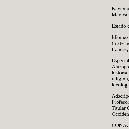
Naciona
Mexica
Estado c
Idiomas
(materna
francés,
Especial
Antropo
historia
religión
ideologí
Adscrip
Profesor
Titular
Occiden
CONACY