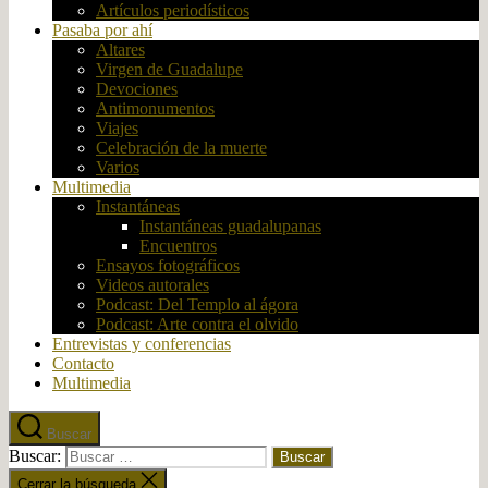
Artículos periodísticos
Pasaba por ahí
Altares
Virgen de Guadalupe
Devociones
Antimonumentos
Viajes
Celebración de la muerte
Varios
Multimedia
Instantáneas
Instantáneas guadalupanas
Encuentros
Ensayos fotográficos
Videos autorales
Podcast: Del Templo al ágora
Podcast: Arte contra el olvido
Entrevistas y conferencias
Contacto
Multimedia
Buscar
Buscar:
Cerrar la búsqueda