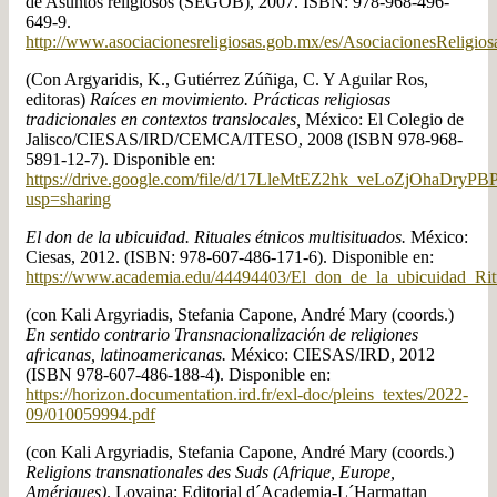
de Asuntos religiosos (SEGOB), 2007. ISBN: 978-968-496-
649-9.
http://www.asociacionesreligiosas.gob.mx/es/AsociacionesReligi
(Con Argyaridis, K., Gutiérrez Zúñiga, C. Y Aguilar Ros,
editoras)
Raíces en movimiento. Prácticas religiosas
tradicionales en contextos translocales,
México: El Colegio de
Jalisco/CIESAS/IRD/CEMCA/ITESO, 2008 (ISBN 978-968-
5891-12-7). Disponible en:
https://drive.google.com/file/d/17LleMtEZ2hk_veLoZjOhaDryPB
usp=sharing
El don de la ubicuidad. Rituales étnicos multisituados.
México:
Ciesas, 2012. (ISBN: 978-607-486-171-6). Disponible en:
https://www.academia.edu/44494403/El_don_de_la_ubicuidad_Ri
(con Kali Argyriadis, Stefania Capone, André Mary (coords.)
En sentido contrario Transnacionalización de religiones
africanas, latinoamericanas.
México: CIESAS/IRD, 2012
(ISBN 978-607-486-188-4). Disponible en:
https://horizon.documentation.ird.fr/exl-doc/pleins_textes/2022-
09/010059994.pdf
(con Kali Argyriadis, Stefania Capone, André Mary (coords.)
Religions transnationales des Suds (Afrique, Europe,
Amériques)
. Lovaina: Editorial d´Academia-L´Harmattan