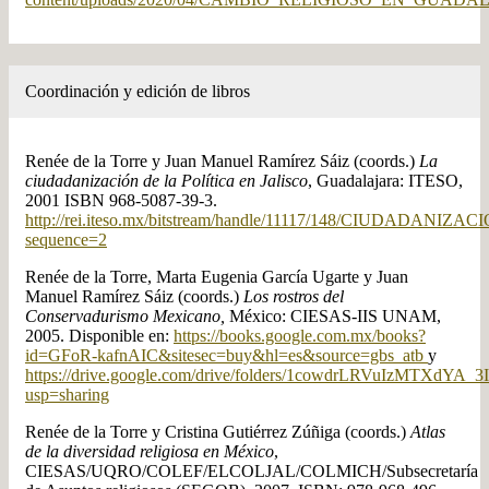
Coordinación y edición de libros
Renée de la Torre y Juan Manuel Ramírez Sáiz (coords.)
La
ciudadanización de la Política en Jalisco
, Guadalajara: ITESO,
2001 ISBN 968-5087-39-3.
http://rei.iteso.mx/bitstream/handle/11117/148/CIUDADANIZAC
sequence=2
Renée de la Torre, Marta Eugenia García Ugarte y Juan
Manuel Ramírez Sáiz (coords.)
Los rostros del
Conservadurismo Mexicano,
México: CIESAS-IIS UNAM,
2005. Disponible en:
https://books.google.com.mx/books?
id=GFoR-kafnAIC&sitesec=buy&hl=es&source=gbs_atb
y
https://drive.google.com/drive/folders/1cowdrLRVuIzMTXdYA
usp=sharing
Renée de la Torre y Cristina Gutiérrez Zúñiga (coords.)
Atlas
de la diversidad religiosa en México
,
CIESAS/UQRO/COLEF/ELCOLJAL/COLMICH/Subsecretaría